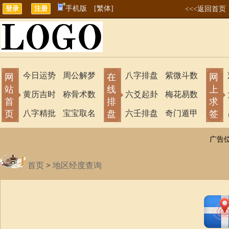
手机版
[繁体]
<<<返回首页
今日运势
周公解梦
八字排盘
紫微斗数
网
在
网
站
线
上
黄历吉时
称骨术数
六爻起卦
梅花易数
首
排
求
页
八字精批
宝宝取名
盘
六壬排盘
奇门遁甲
签
广告
首页
>
地区经度查询