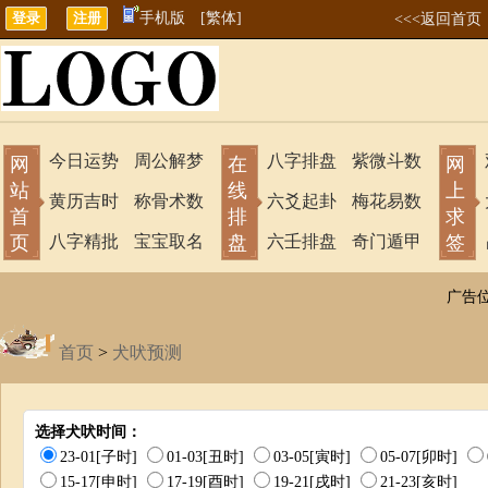
手机版
[繁体]
<<<返回首页
今日运势
周公解梦
八字排盘
紫微斗数
网
在
网
站
线
上
黄历吉时
称骨术数
六爻起卦
梅花易数
首
排
求
页
八字精批
宝宝取名
盘
六壬排盘
奇门遁甲
签
广告
首页
>
犬吠预测
选择犬吠时间：
23-01[子时]
01-03[丑时]
03-05[寅时]
05-07[卯时]
15-17[申时]
17-19[酉时]
19-21[戌时]
21-23[亥时]